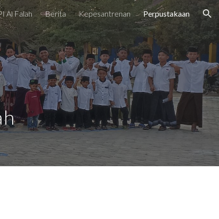
I Al Falah
Berita
Kepesantrenan
Perpustakaan
ion
ah