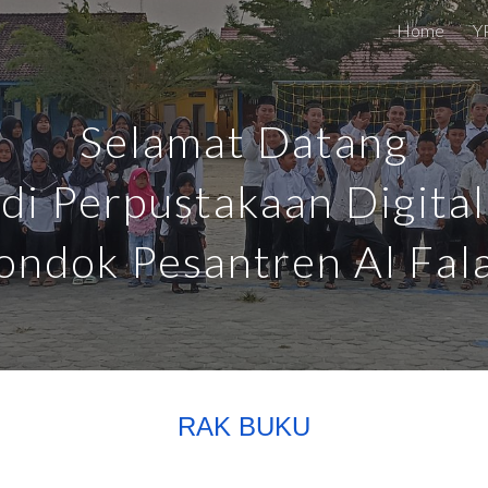
Home
YP
ip to main content
Skip to navigat
Selamat Datang
di Perpustakaan Digital
ondok Pesantren Al Fal
RAK BUKU